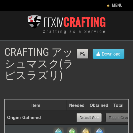
CLOSE MENU
MENU
CRAFTING LIST
Crafting as a Service
HOME
EQUIPMENT
CRAFTING アッ
Download
シュマスク(ラ
CRAFTING
ピスラズリ)
RECIPES
FOOD
HUNTING LOG
Item
Needed
Obtained
Total
LEVES
Origin: Gathered
Default Sort
Toggle Crystal
ENGLISH