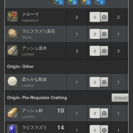
1
3
1
1
FRANÇAIS
クローヴ
2
2
DEUTSCH
Ingredient
ラピスラズリ原石
1
1
Stone
アッシュ原木
3
3
Lumber
Origin: Other
柔らかな粗皮
1
1
Leather
Origin: Pre-Requisite Crafting
Default Sor
10
アッシュ材
1
1
Lumber
14
ラピスラズリ
1
1